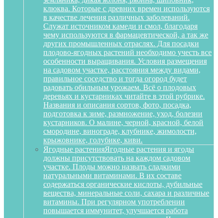
клюква. Которые с древних времен используются
в качестве лечения различных заболеваний.
Служат источником камеди и смол, благодаря
чему используются в фармацевтической, а так же
других промышленных отраслях. Для посадки
плодово-ягодных растений необходимо учесть все
особенности выращивания. Условия размещения
на садовом участке, расстояния между видами,
правильное соседство и тогда огород будет
радовать обильным урожаем. Всё о плодовых
деревьях и кустарниках читайте в этой рубрике.
Названия и описания сортов, фото, посадка,
подготовка к зиме, размножение, уход, болезни
кустарников. О малине, черной, красной, белой
смородине, винограде, клубнике, жимолости,
крыжовнике, голубике, киви.
Ягодные растения
Ягодные растения и ягоды
должны присутствовать на каждом садовом
участке. Плоды можно назвать сладкими
натуральными витаминами. В их составе
содержаться органические кислоты, дубильные
вещества, минеральные соли, сахара и различные
витамины. При регулярном употреблении
повышается иммунитет, улучшается работа