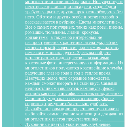
многолетники отличный вариант. Но существуют
некоторые правила при посадке и уходе. Одни
требуют укрытие, другие прекрасно обходятся без
него. Об этом и других особенностях подробно
рассказывается в рубрике «Цветы многолетние».
Все о самых популярных, таких как: розы, пионы,
ромашки, тюльпаны, лилии, крокусы,
хризантемы, а так же об интересных не
распространенных растениях: агератум, рябчик
императорский, кореопсис, крокосмия, лиатрис,
немезия и многих других. Здесь вы найдете
каталог разных видов цветов с названиями,
красочные фото, интересующую информацию. Из
многолетников получаются красивейшие клумбы,
радующие глаз из года в год в теплое время.
Цветущих целое лето огромное множество,
каждый сможет выбрать на свой вкус. Самыми
неприхотливыми являются: кампанула, флокс,
английская роза, гипсофила метельчатая, лозинка.
Основной уход заключается в поливе, уборке
сорняков, цветущие обязательно удобрять.
Изучайте информацию представленную ниже и
выбирайте самые лучшие композиции для дачи из
многолетних цветов представленных…
Луковичные цветы
Луковичные, клубневые,