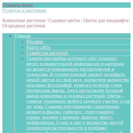
Открыть меню
О цветах и растениях
Комнатные растения / Садовые цветы / Цветы для ландшафта/
Огородные растения
Главная
Реклама
Карта сайта
Семейства растений
Галерея цветов
Наш интернет сайт содержит
много познавательной информации и картинок,
он является помощником для цветоводов и
садоводам. В галерее каждый сможет подобрать
живой цветок на свой вкус, посмотрев множество
красивых фотографий, немного почитав о нем
интересные факты. Здесь представлен большой
выбор комнатных и садовых растений. Цветы –
главное украшение любого садового участка, а так
же дома. Самыми популярными горшечными
являются фиалка, гибискус, стрептокарпус,
герань, жасмин, гардения, драцена, фикус,
диффенбахия. О них и еще о множестве другой
интересной растительности в подборке