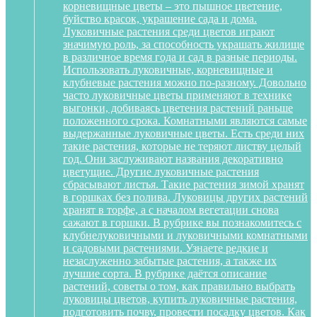
корневищные цветы – это пышное цветение,
буйство красок, украшение сада и дома.
Луковичные растения среди цветов играют
значимую роль, за способность украшать жилище
в различное время года и сад в разные периоды.
Использовать луковичные, корневищные и
клубневые растения можно по-разному. Довольно
часто луковичные цветы применяют в технике
выгонки, добиваясь цветения растений раньше
положенного срока. Комнатными являются самые
выдержанные луковичные цветы. Есть среди них
такие растения, которые не теряют листву целый
год. Они заслуживают названия декоративно
цветущие. Другие луковичные растения
сбрасывают листья. Такие растения зимой хранят
в горшках без полива. Луковицы других растений
хранят в торфе, а с началом вегетации снова
сажают в горшки. В рубрике вы познакомитесь с
клубнелуковичными и луковичными комнатными
и садовыми растениями. Узнаете редкие и
незаслуженно забытые растения, а также их
лучшие сорта. В рубрике даётся описание
растений, советы о том, как правильно выбрать
луковицы цветов, купить луковичные растения,
подготовить почву, провести посадку цветов. Как