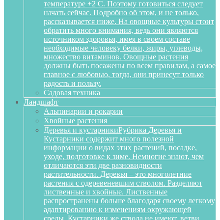
температуре +2 С. Поэтому готовиться следует
начать сейчас. Подробно об этом, и не только,
рассказывается ниже. На овощные культуры стоит
обратить много внимания, ведь они являются
источником здоровья, имея в своем составе
необходимые человеку белки, жиры, углеводы,
множество витаминов. Овощные растения
должны быть посажены по всем правилам, а самое
главное с любовью, тогда, они принесут только
радость и пользу.
Садовая техника
Ландшафт
Альпинарии и рокарии
Хвойные растения
Деревья и кустарники
Рубрика Деревья и
Кустарники содержит много полезной
информации о видах этих растений, посадке,
уходе, подготовке к зиме. Немногие знают, чем
отличаются эти две разновидности
растительности. Деревья – это многолетние
растения с одеревеневшим стволом. Разделяют
лиственные и хвойные. Лиственные
распространены больше благодаря своему легкому
адаптированию к изменениям окружающей
среды. Кустарники же ствола не имеют, ветви