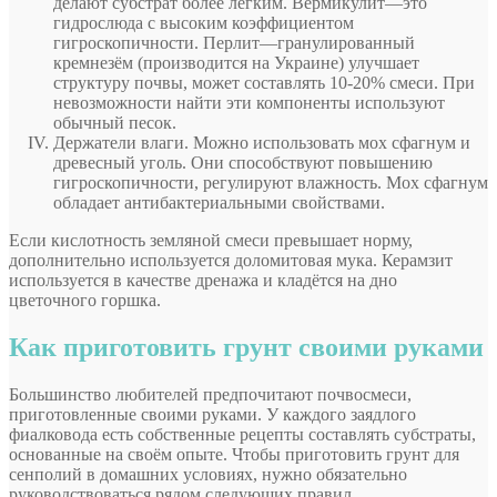
делают субстрат более лёгким. Вермикулит—это
гидрослюда с высоким коэффициентом
гигроскопичности. Перлит—гранулированный
кремнезём (производится на Украине) улучшает
структуру почвы, может составлять 10-20% смеси. При
невозможности найти эти компоненты используют
обычный песок.
Держатели влаги. Можно использовать мох сфагнум и
древесный уголь. Они способствуют повышению
гигроскопичности, регулируют влажность. Мох сфагнум
обладает антибактериальными свойствами.
Если кислотность земляной смеси превышает норму,
дополнительно используется доломитовая мука. Керамзит
используется в качестве дренажа и кладётся на дно
цветочного горшка.
Как приготовить грунт своими руками
Большинство любителей предпочитают почвосмеси,
приготовленные своими руками. У каждого заядлого
фиалковода есть собственные рецепты составлять субстраты,
основанные на своём опыте. Чтобы приготовить грунт для
сенполий в домашних условиях, нужно обязательно
руководствоваться рядом следующих правил.