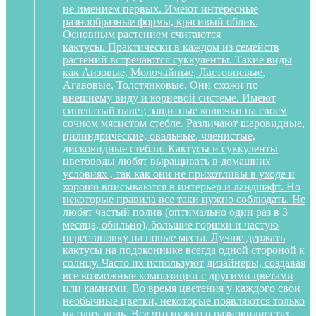
не имением первых. Имеют интересные
разнообразные формы, красивый облик.
Основным растением считаются
кактусы. Практически в каждом из семейств
растений встречаются суккуленты. Такие виды
как Аизовые, Молочайные, Ластовневые,
Агавовые, Толстянковые. Они схожи по
внешнему виду и корневой системе. Имеют
синеватый налет, защитные колючки на своем
сочном мясистом стебле. Различают шаровидные,
цилиндрические, овальные, членистые,
дисковидные стебли. Кактусы и суккуленты
цветоводы любят выращивать в домашних
условиях , так как они не прихотливы в уходе и
хорошо вписываются в интерьер и ландшафт. Но
некоторые правила все таки нужно соблюдать. Не
любят частый полив (оптимально один раз в 3
месяца, обильно), большие горшки и частую
перестановку на новые места. Лучше держать
кактусы на подоконнике всегда одной стороной к
солнцу. Часто их используют дизайнеры, создавая
все возможные композиции с другими цветами
или камнями. Во время цветения у каждого свои
необычные цветки, некоторые появляются только
на одну ночь. Все что нужно о разновидностях