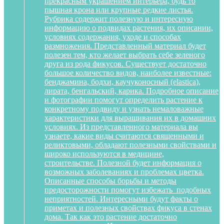
прекрасным украшением интерьера, будь то
пышная крона или крупные редкие листья.
Рубрика содержит полезную и интересную
информацию о подвидах растения, их описании,
условиях содержания, уходе и способах
размножения. Представленный материал будет
полезен тем, кто желает выбрать себе зеленого
друга из рода фикусов. Существует достаточно
большое количество видов, наиболее известные:
бенджамина, бодхи, каучуконосный (elastica),
лирата, бенгальский, карика. Подробное описание
и фотографии помогут определить растение к
конкретному подвиду и узнать немаловажные
характеристики для выращивания их в домашних
условиях. Из представленного материала вы
узнаете, какие виды считаются священными и
реликтовыми, обладают полезными свойствами и
широко используются в медицине,
строительстве. Полезной будет информация о
возможных заболеваниях и проблемах цветка.
Описанные способы борьбы и методы
предосторожности помогут избежать подобных
неприятностей. Интересными будут факты о
приметах и полезных свойствах фикуса в стенах
дома. Так как это растение достаточно