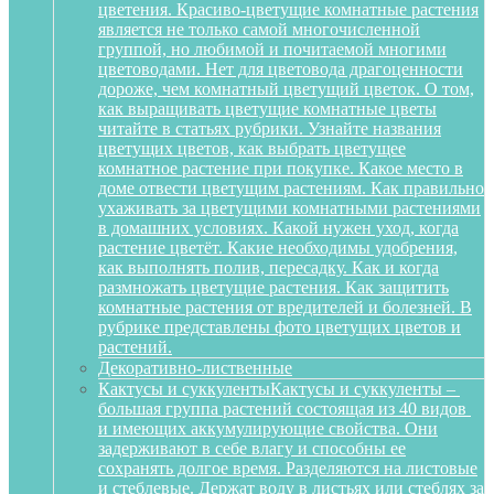
цветения. Красиво-цветущие комнатные растения
является не только самой многочисленной
группой, но любимой и почитаемой многими
цветоводами. Нет для цветовода драгоценности
дороже, чем комнатный цветущий цветок. О том,
как выращивать цветущие комнатные цветы
читайте в статьях рубрики. Узнайте названия
цветущих цветов, как выбрать цветущее
комнатное растение при покупке. Какое место в
доме отвести цветущим растениям. Как правильно
ухаживать за цветущими комнатными растениями
в домашних условиях. Какой нужен уход, когда
растение цветёт. Какие необходимы удобрения,
как выполнять полив, пересадку. Как и когда
размножать цветущие растения. Как защитить
комнатные растения от вредителей и болезней. В
рубрике представлены фото цветущих цветов и
растений.
Декоративно-лиственные
Кактусы и суккуленты
Кактусы и суккуленты –
большая группа растений состоящая из 40 видов
и имеющих аккумулирующие свойства. Они
задерживают в себе влагу и способны ее
сохранять долгое время. Разделяются на листовые
и стеблевые. Держат воду в листьях или стеблях за