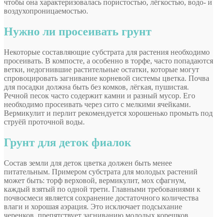
чтобы она характеризовалась пористостью, лёгкостью, водо- и
воздухопроницаемостью.
Нужно ли просеивать грунт
Некоторые составляющие субстрата для растения необходимо
просеивать. В компосте, а особенно в торфе, часто попадаются
ветки, недогнившие растительные остатки, которые могут
спровоцировать загнивание корневой системы цветка. Почва
для посадки должна быть без комков, лёгкая, пушистая.
Речной песок часто содержит камни и разный мусор. Его
необходимо просеивать через сито с мелкими ячейками.
Вермикулит и перлит рекомендуется хорошенько промыть под
струёй проточной воды.
Грунт для деток фиалок
Состав земли для деток цветка должен быть менее
питательным. Примером субстрата для молодых растений
может быть: торф верховой, вермикулит, мох сфагнум,
каждый взятый по одной трети. Главными требованиями к
почвосмеси является сохранение достаточного количества
влаги и хорошая аэрация. Это исключает подсыхание
черенков, препятствует загниванию молодых корешков.