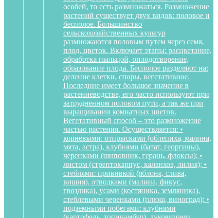
особей, то есть размножаться. Размножение
растений существует двух видов: половое и
бесполое. Большинство
сельскохозяйственных культур
размножаются половым путем через семя,
плод, цветок. Включает этапы: расцветание,
обработка пыльцой, оплодотворение,
образование плода. Бесполое разделяют на:
деление клетки, споры, вегетативное.
Последние имеет большое значение в
растениеводстве, его часто используют при
затрудненном половом пути, а так же при
выращивании комнатных цветов.
Вегетативный способ – это размножение
частью растения. Осуществляется: •
корневыми: отпрысками (облепиха, малина,
мята, астра), клубнями (батат, георгины),
черенками (шиповник, герань, флоксы); •
листом (стрептокарпус, каланхоэ, лилия); •
стеблями: прививкой (яблоня, слива,
вишня), отводками (малина, фикус,
гвоздика), усами (костяника, земляника),
стеблевыми черенками (плющ, виноград); •
подземными побегами: клубнями
(картофель, топинамбур), луковицами