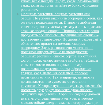
узнать все о посадке, видах, уходе, размножении
таких культур, тогда читайте рубрику «Ягодные
растения».
Овощные растения
Овощные растения или
овощи. Не успели закончить огородный сезон, как
он вновь подкрадывается. И многие любители
своего садового участка уже задумались о рассаде,
а так же посадке овощей. Пришло время хорошо
продумать все нюансы. Выращивание овощей –
достаточно трудное дело. Но данный раздел сайта
обязательно придет на помощь каждому
огороднику. Здесь расположено много новой,
полезной информации: о разновидностях
овощных растений, список сортов, их отличия,
фото плодов, лекарственные свойства, таблицы
совместимости видов и сроков посадки,
правильная подготовка почвы, оформление
грядки, уход, названия болезней, способы
избавления от них. Так, например, не многие
догадываются, что существуют растения-
спутники. Которые нужно посадить рядов, что бы
помогать друг другу повысить урожайность,
отпугнуть вредителей. Хороший садовод должен
знать, что определенные культуры, а именно
холодостойкие следует сажать в огород уже при