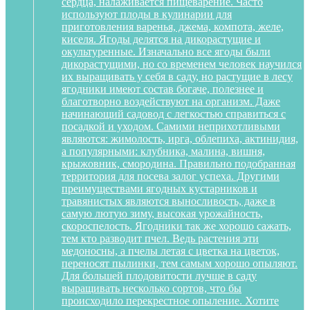
сердца, налаживается пищеварение. Часто
используют плоды в кулинарии для
приготовления варенья, джема, компота, желе,
киселя. Ягоды делятся на дикорастущие и
окультуренные. Изначально все ягоды были
дикорастущими, но со временем человек научился
их выращивать у себя в саду, но растущие в лесу
ягодники имеют состав богаче, полезнее и
благотворно воздействуют на организм. Даже
начинающий садовод с легкостью справиться с
посадкой и уходом. Самими неприхотливыми
являются: жимолость, ирга, облепиха, актинидия,
а популярными: клубника, малина, вишня,
крыжовник, смородина. Правильно подобранная
территория для посева залог успеха. Другими
преимуществами ягодных кустарников и
травянистых являются выносливость, даже в
самую лютую зиму, высокая урожайность,
скороспелость. Ягодники так же хорошо сажать,
тем кто разводит пчел. Ведь растения эти
медоносны, а пчелы летая с цветка на цветок,
переносят пылинки, тем самым хорошо опыляют.
Для большей плодовитости лучше в саду
выращивать несколько сортов, что бы
происходило перекрестное опыление. Хотите