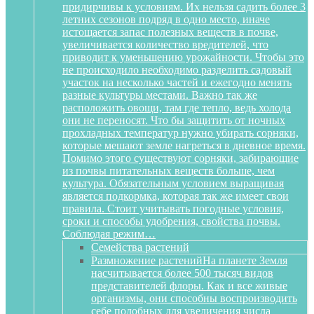
придирчивы к условиям. Их нельзя садить более 3
летних сезонов подряд в одно место, иначе
истощается запас полезных веществ в почве,
увеличивается количество вредителей, что
приводит к уменьшению урожайности. Чтобы это
не происходило необходимо разделить садовый
участок на несколько частей и ежегодно менять
разные культуры местами. Важно так же
расположить овощи, там где тепло, ведь холода
они не переносят. Что бы защитить от ночных
прохладных температур нужно убирать сорняки,
которые мешают земле нагреться в дневное время.
Помимо этого существуют сорняки, забирающие
из почвы питательных веществ больше, чем
культура. Обязательным условием выращивая
является подкормка, которая так же имеет свои
правила. Стоит учитывать погодные условия,
сроки и способы удобрения, свойства почвы.
Соблюдая режим…
Семейства растений
Размножение растений
На планете Земля
насчитывается более 500 тысяч видов
представителей флоры. Как и все живые
организмы, они способны воспроизводить
себе подобных для увеличения числа