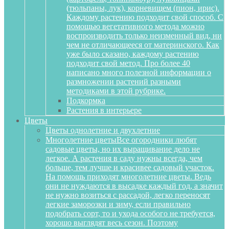
(тюльпаны, лук), корневищем (пион, ирис).
Каждому растению подходит свой способ. С
помощью вегетативного метода можно
воспроизводить только неизменный вид, ни
чем не отличающееся от материнского. Как
уже было сказано, каждому растению
подходит свой метод. Про более 40
написано много полезной информации о
размножении растений разными
методиками в этой рубрике.
Подкормка
Растения в интерьере
Цветы
Цветы однолетние и двухлетние
Многолетние цветы
Все огородники любят
садовые цветы, но их выращивание дело не
легкое. А растения в саду нужны всегда, чем
больше, тем лучше и красивее садовый участок.
На помощь приходят многолетние цветы. Ведь
они не нуждаются в высадке каждый год, а значит
не нужно возиться с рассадой, легко переносят
легкие заморозки и зиму, если правильно
подобрать сорт, то и ухода особого не требуется,
хорошо выглядят весь сезон. Поэтому