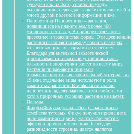
суккулентов, их фото, советы по уходу,
выращиванию, пересадке, защите от вредителей и
много другой полезной информации ниже.
Папоротники
Папоротники – растения,
появившиеся на планете земля более 400
миллионов нет назад. В природе встречаются
древесные и травянистые формы. Эти древнейшие
растения различаются между собой в размерах,
жизненных циклах, формами и строением.
Благодаря удивительной экологической
приживаемости и высокой устойчивостью к
влажности папоротники растут по всему миру.
Растения применяют в пищевой
промышленности, как строительный материал, а с
19 века отдельные виды используют в роли
комнатных растений. В мифологии славян
папоротник наделен магическими свойствами,
хотя в природных условиях растение не цветёт.
Пальмы
Фикусы
Фикусы (от лат. Ficus) – растения из
семейства тутовых. Фикус получил признание в
роли комнатного цветка, часто встречается в
офисах и прочих помещениях. Благодаря
разновидности строения, цветок является