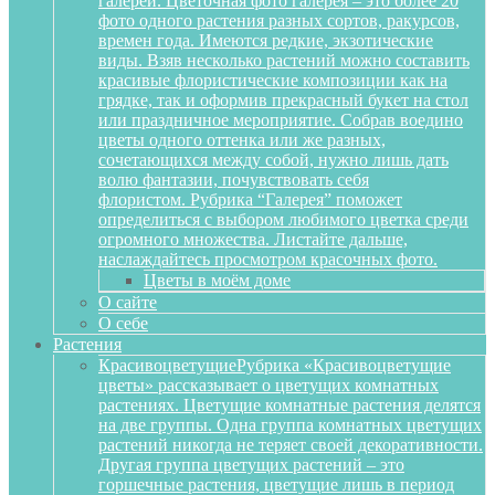
галереи. Цветочная фото галерея – это более 20
фото одного растения разных сортов, ракурсов,
времен года. Имеются редкие, экзотические
виды. Взяв несколько растений можно составить
красивые флористические композиции как на
грядке, так и оформив прекрасный букет на стол
или праздничное мероприятие. Собрав воедино
цветы одного оттенка или же разных,
сочетающихся между собой, нужно лишь дать
волю фантазии, почувствовать себя
флористом. Рубрика “Галерея” поможет
определиться с выбором любимого цветка среди
огромного множества. Листайте дальше,
наслаждайтесь просмотром красочных фото.
Цветы в моём доме
О сайте
О себе
Растения
Красивоцветущие
Рубрика «Красивоцветущие
цветы» рассказывает о цветущих комнатных
растениях. Цветущие комнатные растения делятся
на две группы. Одна группа комнатных цветущих
растений никогда не теряет своей декоративности.
Другая группа цветущих растений – это
горшечные растения, цветущие лишь в период