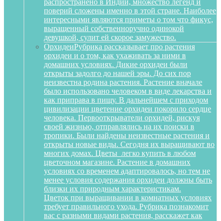
распространено в Индии, множество легенд и
поверий сложены именно в этой стране. Наиболее
интересными являются приметы о том что фикус,
выращенный собственноручно одинокой
девушкой, сулит ей скорое замужество.
Орхидеи
Рубрика рассказывает про растения
орхидеи и о том, как ухаживать за ними в
домашних условиях. Дикие орхидеи были
открыты задолго до нашей эры. До сих пор
неизвестна родина растения. Растение вначале
было использовано человеком в виде лекарства и
как приправа в пищу. В дальнейшем с приходом
цивилизации цветение орхидеи покорило сердце
человека. Первооткрыватели орхидей, рискуя
своей жизнью, отправлялись на их поиски в
тропики. Были найдены неизвестные растения и
открыты новые виды. Сегодня их выращивают во
многих домах. Цветы легко купить в любом
цветочном магазине. Растение в домашних
условиях со временем адаптировалось, но тем не
менее условия содержания орхидеи должны быть
близки их природным характеристикам.
Цветок при выращивании в комнатных условиях
требует правильного ухода. Рубрика познакомит
вас с разными видами растения, расскажет как