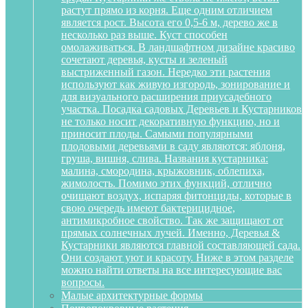
растут прямо из корня. Еще одним отличием
является рост. Высота его 0,5-6 м, дерево же в
несколько раз выше. Куст способен
омолаживаться. В ландшафтном дизайне красиво
сочетают деревья, кусты и зеленый
выстриженный газон. Нередко эти растения
используют как живую изгородь, зонирование и
для визуального расширения приусадебного
участка. Посадка садовых Деревьев и Кустарников
не только носит декоративную функцию, но и
приносит плоды. Самыми популярными
плодовыми деревьями в саду являются: яблоня,
груша, вишня, слива. Названия кустарника:
малина, смородина, крыжовник, облепиха,
жимолость. Помимо этих функций, отлично
очищают воздух, испаряя фитонциды, которые в
свою очередь имеют бактерицидное,
антимикробное свойство. Так же защищают от
прямых солнечных лучей. Именно, Деревья &
Кустарники являются главной составляющей сада.
Они создают уют и красоту. Ниже в этом разделе
можно найти ответы на все интересующие вас
вопросы.
Малые архитектурные формы