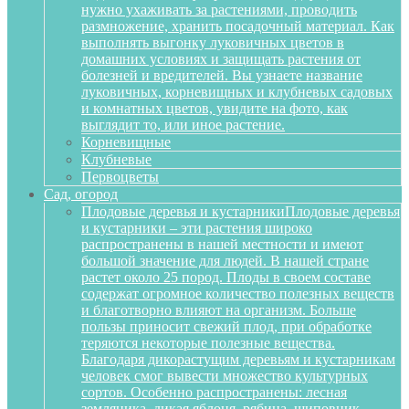
нужно ухаживать за растениями, проводить
размножение, хранить посадочный материал. Как
выполнять выгонку луковичных цветов в
домашних условиях и защищать растения от
болезней и вредителей. Вы узнаете название
луковичных, корневищных и клубневых садовых
и комнатных цветов, увидите на фото, как
выглядит то, или иное растение.
Корневищные
Клубневые
Первоцветы
Сад, огород
Плодовые деревья и кустарники
Плодовые деревья
и кустарники – эти растения широко
распространены в нашей местности и имеют
большой значение для людей. В нашей стране
растет около 25 пород. Плоды в своем составе
содержат огромное количество полезных веществ
и благотворно влияют на организм. Больше
пользы приносит свежий плод, при обработке
теряются некоторые полезные вещества.
Благодаря дикорастущим деревьям и кустарникам
человек смог вывести множество культурных
сортов. Особенно распространены: лесная
земляника, дикая яблоня, рябина, шиповник,