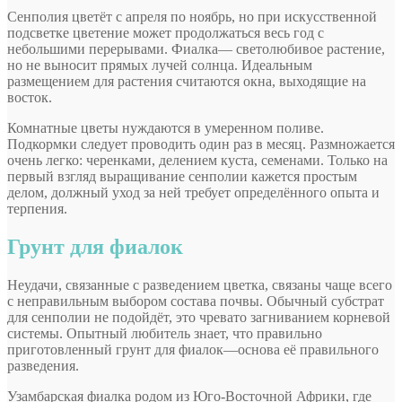
Сенполия цветёт с апреля по ноябрь, но при искусственной
подсветке цветение может продолжаться весь год с
небольшими перерывами. Фиалка— светолюбивое растение,
но не выносит прямых лучей солнца. Идеальным
размещением для растения считаются окна, выходящие на
восток.
Комнатные цветы нуждаются в умеренном поливе.
Подкормки следует проводить один раз в месяц. Размножается
очень легко: черенками, делением куста, семенами. Только на
первый взгляд выращивание сенполии кажется простым
делом, должный уход за ней требует определённого опыта и
терпения.
Грунт для фиалок
Неудачи, связанные с разведением цветка, связаны чаще всего
с неправильным выбором состава почвы. Обычный субстрат
для сенполии не подойдёт, это чревато загниванием корневой
системы. Опытный любитель знает, что правильно
приготовленный грунт для фиалок—основа её правильного
разведения.
Узамбарская фиалка родом из Юго-Восточной Африки, где