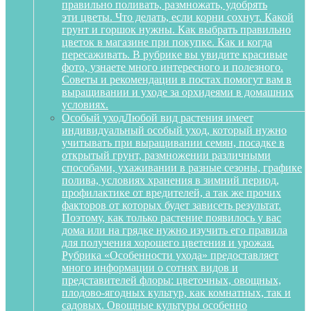
правильно поливать, размножать, удобрять
эти цветы. Что делать, если корни сохнут. Какой
грунт и горшок нужны. Как выбрать правильно
цветок в магазине при покупке. Как и когда
пересаживать. В рубрике вы увидите красивые
фото, узнаете много интересного и полезного.
Советы и рекомендации в постах помогут вам в
выращивании и уходе за орхидеями в домашних
условиях.
Особый уход
Любой вид растения имеет
индивидуальный особый уход, который нужно
учитывать при выращивании семян, посадке в
открытый грунт, размножении различными
способами, ухаживании в разные сезоны, графике
полива, условиях хранения в зимний период,
профилактике от вредителей, а так же прочих
факторов от которых будет зависеть результат.
Поэтому, как только растение появилось у вас
дома или на грядке нужно изучить его правила
для получения хорошего цветения и урожая.
Рубрика «Особенности ухода» предоставляет
много информации о сотнях видов и
представителей флоры: цветочных, овощных,
плодово-ягодных культур, как комнатных, так и
садовых. Овощные культуры особенно