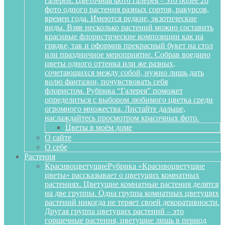
галереи. Цветочная фото галерея – это более 20
фото одного растения разных сортов, ракурсов,
времен года. Имеются редкие, экзотические
виды. Взяв несколько растений можно составить
красивые флористические композиции как на
грядке, так и оформив прекрасный букет на стол
или праздничное мероприятие. Собрав воедино
цветы одного оттенка или же разных,
сочетающихся между собой, нужно лишь дать
волю фантазии, почувствовать себя
флористом. Рубрика “Галерея” поможет
определиться с выбором любимого цветка среди
огромного множества. Листайте дальше,
наслаждайтесь просмотром красочных фото.
Цветы в моём доме
О сайте
О себе
Растения
Красивоцветущие
Рубрика «Красивоцветущие
цветы» рассказывает о цветущих комнатных
растениях. Цветущие комнатные растения делятся
на две группы. Одна группа комнатных цветущих
растений никогда не теряет своей декоративности.
Другая группа цветущих растений – это
горшечные растения, цветущие лишь в период