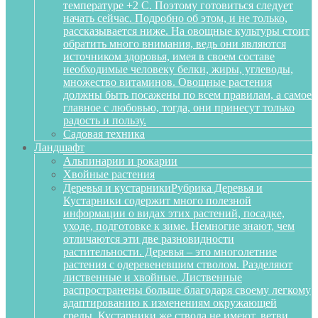
температуре +2 С. Поэтому готовиться следует
начать сейчас. Подробно об этом, и не только,
рассказывается ниже. На овощные культуры стоит
обратить много внимания, ведь они являются
источником здоровья, имея в своем составе
необходимые человеку белки, жиры, углеводы,
множество витаминов. Овощные растения
должны быть посажены по всем правилам, а самое
главное с любовью, тогда, они принесут только
радость и пользу.
Садовая техника
Ландшафт
Альпинарии и рокарии
Хвойные растения
Деревья и кустарники
Рубрика Деревья и
Кустарники содержит много полезной
информации о видах этих растений, посадке,
уходе, подготовке к зиме. Немногие знают, чем
отличаются эти две разновидности
растительности. Деревья – это многолетние
растения с одеревеневшим стволом. Разделяют
лиственные и хвойные. Лиственные
распространены больше благодаря своему легкому
адаптированию к изменениям окружающей
среды. Кустарники же ствола не имеют, ветви