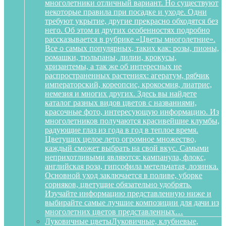
многолетники отличный вариант. Но существуют
некоторые правила при посадке и уходе. Одни
требуют укрытие, другие прекрасно обходятся без
него. Об этом и других особенностях подробно
рассказывается в рубрике «Цветы многолетние».
Все о самых популярных, таких как: розы, пионы,
ромашки, тюльпаны, лилии, крокусы,
хризантемы, а так же об интересных не
распространенных растениях: агератум, рябчик
императорский, кореопсис, крокосмия, лиатрис,
немезия и многих других. Здесь вы найдете
каталог разных видов цветов с названиями,
красочные фото, интересующую информацию. Из
многолетников получаются красивейшие клумбы,
радующие глаз из года в год в теплое время.
Цветущих целое лето огромное множество,
каждый сможет выбрать на свой вкус. Самыми
неприхотливыми являются: кампанула, флокс,
английская роза, гипсофила метельчатая, лозинка.
Основной уход заключается в поливе, уборке
сорняков, цветущие обязательно удобрять.
Изучайте информацию представленную ниже и
выбирайте самые лучшие композиции для дачи из
многолетних цветов представленных…
Луковичные цветы
Луковичные, клубневые,