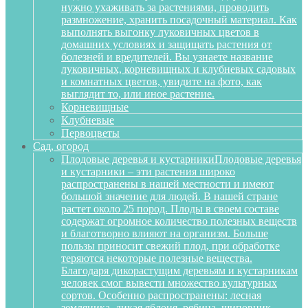
нужно ухаживать за растениями, проводить
размножение, хранить посадочный материал. Как
выполнять выгонку луковичных цветов в
домашних условиях и защищать растения от
болезней и вредителей. Вы узнаете название
луковичных, корневищных и клубневых садовых
и комнатных цветов, увидите на фото, как
выглядит то, или иное растение.
Корневищные
Клубневые
Первоцветы
Сад, огород
Плодовые деревья и кустарники
Плодовые деревья
и кустарники – эти растения широко
распространены в нашей местности и имеют
большой значение для людей. В нашей стране
растет около 25 пород. Плоды в своем составе
содержат огромное количество полезных веществ
и благотворно влияют на организм. Больше
пользы приносит свежий плод, при обработке
теряются некоторые полезные вещества.
Благодаря дикорастущим деревьям и кустарникам
человек смог вывести множество культурных
сортов. Особенно распространены: лесная
земляника, дикая яблоня, рябина, шиповник,