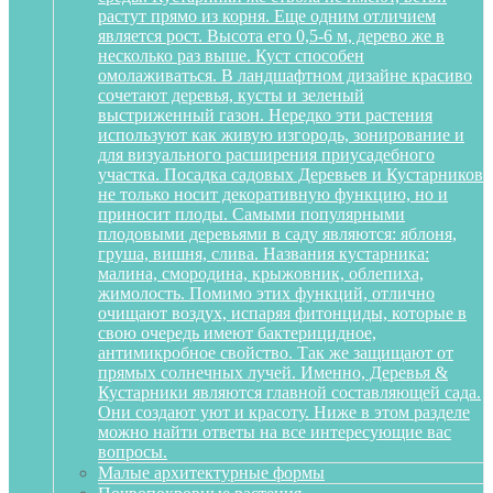
растут прямо из корня. Еще одним отличием
является рост. Высота его 0,5-6 м, дерево же в
несколько раз выше. Куст способен
омолаживаться. В ландшафтном дизайне красиво
сочетают деревья, кусты и зеленый
выстриженный газон. Нередко эти растения
используют как живую изгородь, зонирование и
для визуального расширения приусадебного
участка. Посадка садовых Деревьев и Кустарников
не только носит декоративную функцию, но и
приносит плоды. Самыми популярными
плодовыми деревьями в саду являются: яблоня,
груша, вишня, слива. Названия кустарника:
малина, смородина, крыжовник, облепиха,
жимолость. Помимо этих функций, отлично
очищают воздух, испаряя фитонциды, которые в
свою очередь имеют бактерицидное,
антимикробное свойство. Так же защищают от
прямых солнечных лучей. Именно, Деревья &
Кустарники являются главной составляющей сада.
Они создают уют и красоту. Ниже в этом разделе
можно найти ответы на все интересующие вас
вопросы.
Малые архитектурные формы