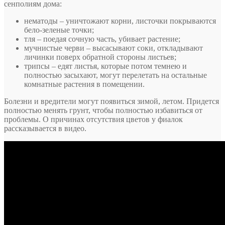
сенполиям дома:
нематоды – уничтожают корни, листочки покрываются
бело-зеленые точки;
тля – поедая сочную часть, убивает растение;
мучнистые черви – высасывают соки, откладывают
личинки поверх обратной стороны листьев;
трипсы – едят листья, которые потом темнею и
полностью засыхают, могут перелетать на остальные
комнатные растения в помещении.
Болезни и вредители могут появиться зимой, летом. Придется
полностью менять грунт, чтобы полностью избавиться от
проблемы. О причинах отсутствия цветов у фиалок
рассказывается в видео.