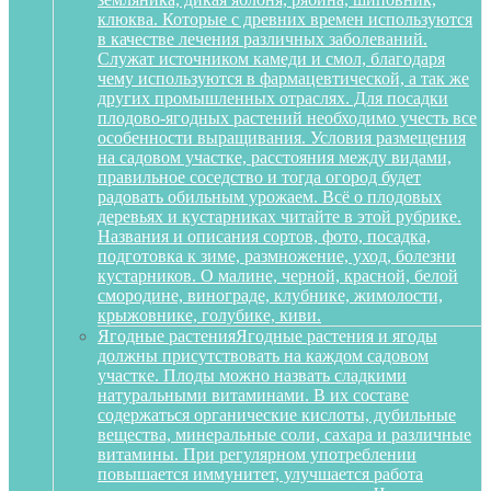
клюква. Которые с древних времен используются
в качестве лечения различных заболеваний.
Служат источником камеди и смол, благодаря
чему используются в фармацевтической, а так же
других промышленных отраслях. Для посадки
плодово-ягодных растений необходимо учесть все
особенности выращивания. Условия размещения
на садовом участке, расстояния между видами,
правильное соседство и тогда огород будет
радовать обильным урожаем. Всё о плодовых
деревьях и кустарниках читайте в этой рубрике.
Названия и описания сортов, фото, посадка,
подготовка к зиме, размножение, уход, болезни
кустарников. О малине, черной, красной, белой
смородине, винограде, клубнике, жимолости,
крыжовнике, голубике, киви.
Ягодные растения
Ягодные растения и ягоды
должны присутствовать на каждом садовом
участке. Плоды можно назвать сладкими
натуральными витаминами. В их составе
содержаться органические кислоты, дубильные
вещества, минеральные соли, сахара и различные
витамины. При регулярном употреблении
повышается иммунитет, улучшается работа