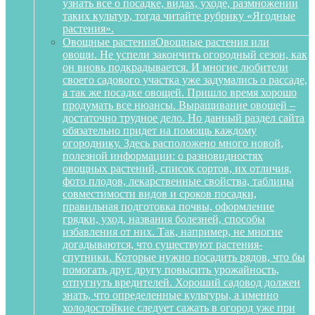
узнать все о посадке, видах, уходе, размножении
таких культур, тогда читайте рубрику «Ягодные
растения».
Овощные растения
Овощные растения или
овощи. Не успели закончить огородный сезон, как
он вновь подкрадывается. И многие любители
своего садового участка уже задумались о рассаде,
а так же посадке овощей. Пришло время хорошо
продумать все нюансы. Выращивание овощей –
достаточно трудное дело. Но данный раздел сайта
обязательно придет на помощь каждому
огороднику. Здесь расположено много новой,
полезной информации: о разновидностях
овощных растений, список сортов, их отличия,
фото плодов, лекарственные свойства, таблицы
совместимости видов и сроков посадки,
правильная подготовка почвы, оформление
грядки, уход, названия болезней, способы
избавления от них. Так, например, не многие
догадываются, что существуют растения-
спутники. Которые нужно посадить рядов, что бы
помогать друг другу повысить урожайность,
отпугнуть вредителей. Хороший садовод должен
знать, что определенные культуры, а именно
холодостойкие следует сажать в огород уже при