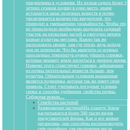
придирчивы к условиям. Их нельзя садить более 3
летних сезонов подряд в одно место, иначе
истощается запас полезных веществ в почве,
увеличивается количество вредителей, что
приводит к уменьшению урожайности. Чтобы это
не происходило необходимо разделить садовый
участок на несколько частей и ежегодно менять
разные культуры местами. Важно так же
расположить овощи, там где тепло, ведь холода
они не переносят. Что бы защитить от ночных
прохладных температур нужно убирать сорняки,
которые мешают земле нагреться в дневное время.
Помимо этого существуют сорняки, забирающие
из почвы питательных веществ больше, чем
культура. Обязательным условием выращивая
является подкормка, которая так же имеет свои
правила. Стоит учитывать погодные условия,
сроки и способы удобрения, свойства почвы.
Соблюдая режим…
Семейства растений
Размножение растений
На планете Земля
насчитывается более 500 тысяч видов
представителей флоры. Как и все живые
организмы, они способны воспроизводить
себе подобных для увеличения числа