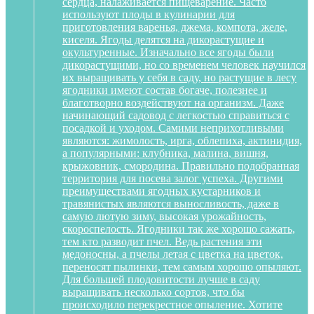
сердца, налаживается пищеварение. Часто
используют плоды в кулинарии для
приготовления варенья, джема, компота, желе,
киселя. Ягоды делятся на дикорастущие и
окультуренные. Изначально все ягоды были
дикорастущими, но со временем человек научился
их выращивать у себя в саду, но растущие в лесу
ягодники имеют состав богаче, полезнее и
благотворно воздействуют на организм. Даже
начинающий садовод с легкостью справиться с
посадкой и уходом. Самими неприхотливыми
являются: жимолость, ирга, облепиха, актинидия,
а популярными: клубника, малина, вишня,
крыжовник, смородина. Правильно подобранная
территория для посева залог успеха. Другими
преимуществами ягодных кустарников и
травянистых являются выносливость, даже в
самую лютую зиму, высокая урожайность,
скороспелость. Ягодники так же хорошо сажать,
тем кто разводит пчел. Ведь растения эти
медоносны, а пчелы летая с цветка на цветок,
переносят пылинки, тем самым хорошо опыляют.
Для большей плодовитости лучше в саду
выращивать несколько сортов, что бы
происходило перекрестное опыление. Хотите