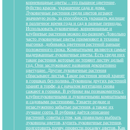
корневищные цветы – это пышное цветение,
буйство красок, украшение сада и дома.
Луковичные растения среди цветов играют
значимую роль, за способность украшать жилище
в различное время года и сад в разные периоды.
Использовать луковичные, корневищные и
клубневые растения можно по-разному. Довольно
часто луковичные цветы применяют в технике
выгонки, добиваясь цветения растений раньше
положенного срока. Комнатными являются самые
выдержанные луковичные цветы. Есть среди них
такие растения, которые не теряют листву целый
год. Они заслуживают названия декоративно
цветущие. Другие луковичные растения
сбрасывают листья. Такие растения зимой хранят
в горшках без полива. Луковицы других растений
хранят в торфе, а с началом вегетации снова
сажают в горшки. В рубрике вы познакомитесь с
клубнелуковичными и луковичными комнатными
и садовыми растениями. Узнаете редкие и
незаслуженно забытые растения, а также их
лучшие сорта. В рубрике даётся описание
растений, советы о том, как правильно выбрать
луковицы цветов, купить луковичные растения,
подготовить почву, провести посадку цветов. Как