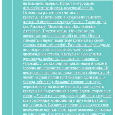
не имением первых. Имеют интересные
разнообразные формы, красивый облик.
Основным растением считаются
кактусы. Практически в каждом из семейств
растений встречаются суккуленты. Такие виды
как Аизовые, Молочайные, Ластовневые,
Агавовые, Толстянковые. Они схожи по
внешнему виду и корневой системе. Имеют
синеватый налет, защитные колючки на своем
сочном мясистом стебле. Различают шаровидные,
цилиндрические, овальные, членистые,
дисковидные стебли. Кактусы и суккуленты
цветоводы любят выращивать в домашних
условиях , так как они не прихотливы в уходе и
хорошо вписываются в интерьер и ландшафт. Но
некоторые правила все таки нужно соблюдать. Не
любят частый полив (оптимально один раз в 3
месяца, обильно), большие горшки и частую
перестановку на новые места. Лучше держать
кактусы на подоконнике всегда одной стороной к
солнцу. Часто их используют дизайнеры, создавая
все возможные композиции с другими цветами
или камнями. Во время цветения у каждого свои
необычные цветки, некоторые появляются только
на одну ночь. Все что нужно о разновидностях