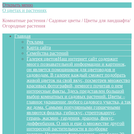
Открыть меню
О цветах и растениях
Комнатные растения / Садовые цветы / Цветы для ландшафта/
Огородные растения
Главная
Реклама
Карта сайта
Семейства растений
Галерея цветов
Наш интернет сайт содержит
много познавательной информации и картинок,
он является помощником для цветоводов и
садоводам. В галерее каждый сможет подобрать
живой цветок на свой вкус, посмотрев множество
красивых фотографий, немного почитав о нем
интересные факты. Здесь представлен большой
выбор комнатных и садовых растений. Цветы –
главное украшение любого садового участка, а так
же дома. Самыми популярными горшечными
являются фиалка, гибискус, стрептокарпус,
герань, жасмин, гардения, драцена, фикус,
диффенбахия. О них и еще о множестве другой
интересной растительности в подборке