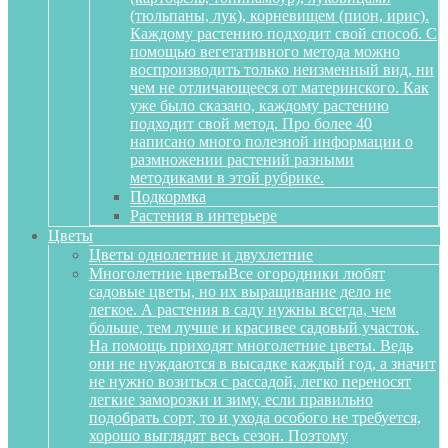
(тюльпаны, лук), корневищем (пион, ирис).
Каждому растению подходит свой способ. С
помощью вегетативного метода можно
воспроизводить только неизменный вид, ни
чем не отличающееся от материнского. Как
уже было сказано, каждому растению
подходит свой метод. Про более 40
написано много полезной информации о
размножении растений разными
методиками в этой рубрике.
Подкормка
Растения в интерьере
Цветы
Цветы однолетние и двухлетние
Многолетние цветы
Все огородники любят
садовые цветы, но их выращивание дело не
легкое. А растения в саду нужны всегда, чем
больше, тем лучше и красивее садовый участок.
На помощь приходят многолетние цветы. Ведь
они не нуждаются в высадке каждый год, а значит
не нужно возиться с рассадой, легко переносят
легкие заморозки и зиму, если правильно
подобрать сорт, то и ухода особого не требуется,
хорошо выглядят весь сезон. Поэтому