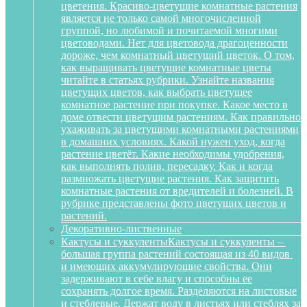
цветения. Красиво-цветущие комнатные растения
является не только самой многочисленной
группой, но любимой и почитаемой многими
цветоводами. Нет для цветовода драгоценности
дороже, чем комнатный цветущий цветок. О том,
как выращивать цветущие комнатные цветы
читайте в статьях рубрики. Узнайте названия
цветущих цветов, как выбрать цветущее
комнатное растение при покупке. Какое место в
доме отвести цветущим растениям. Как правильно
ухаживать за цветущими комнатными растениями
в домашних условиях. Какой нужен уход, когда
растение цветёт. Какие необходимы удобрения,
как выполнять полив, пересадку. Как и когда
размножать цветущие растения. Как защитить
комнатные растения от вредителей и болезней. В
рубрике представлены фото цветущих цветов и
растений.
Декоративно-лиственные
Кактусы и суккуленты
Кактусы и суккуленты –
большая группа растений состоящая из 40 видов
и имеющих аккумулирующие свойства. Они
задерживают в себе влагу и способны ее
сохранять долгое время. Разделяются на листовые
и стеблевые. Держат воду в листьях или стеблях за