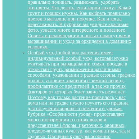
правильно поливать, размножать, удобрять
эти цветы. Что делать, если корни сохнут. Какой
грунт и горшок нужны. Как выбрать правильно
цветок в магазине при покупке. Как и когда
пересаживать. В рубрике вы увидите красивые
фото, узнаете много интересного и полезного.
Советы и рекомендации в постах помогут вам в
выращивании и уходе за орхидеями в домашних
условиях.
Особый уход
Любой вид растения имеет
индивидуальный особый уход, который нужно
учитывать при выращивании семян, посадке в
открытый грунт, размножении различными
способами, ухаживании в разные сезоны, графике
полива, условиях хранения в зимний период,
профилактике от вредителей, а так же прочих
факторов от которых будет зависеть результат.
Поэтому, как только растение появилось у вас
дома или на грядке нужно изучить его правила
для получения хорошего цветения и урожая.
Рубрика «Особенности ухода» предоставляет
много информации о сотнях видов и
представителей флоры: цветочных, овощных,
плодово-ягодных культур, как комнатных, так и
садовых. Овощные культуры особенно