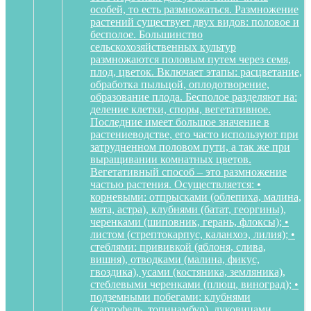
особей, то есть размножаться. Размножение
растений существует двух видов: половое и
бесполое. Большинство
сельскохозяйственных культур
размножаются половым путем через семя,
плод, цветок. Включает этапы: расцветание,
обработка пыльцой, оплодотворение,
образование плода. Бесполое разделяют на:
деление клетки, споры, вегетативное.
Последние имеет большое значение в
растениеводстве, его часто используют при
затрудненном половом пути, а так же при
выращивании комнатных цветов.
Вегетативный способ – это размножение
частью растения. Осуществляется: •
корневыми: отпрысками (облепиха, малина,
мята, астра), клубнями (батат, георгины),
черенками (шиповник, герань, флоксы); •
листом (стрептокарпус, каланхоэ, лилия); •
стеблями: прививкой (яблоня, слива,
вишня), отводками (малина, фикус,
гвоздика), усами (костяника, земляника),
стеблевыми черенками (плющ, виноград); •
подземными побегами: клубнями
(картофель, топинамбур), луковицами