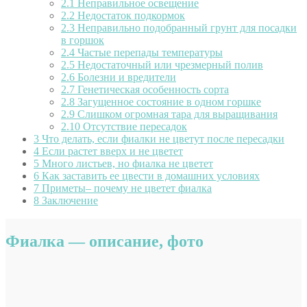
2.1
Неправильное освещение
2.2
Недостаток подкормок
2.3
Неправильно подобранный грунт для посадки
в горшок
2.4
Частые перепады температуры
2.5
Недостаточный или чрезмерный полив
2.6
Болезни и вредители
2.7
Генетическая особенность сорта
2.8
Загущенное состояние в одном горшке
2.9
Слишком огромная тара для выращивания
2.10
Отсутствие пересадок
3
Что делать, если фиалки не цветут после пересадки
4
Если растет вверх и не цветет
5
Много листьев, но фиалка не цветет
6
Как заставить ее цвести в домашних условиях
7
Приметы– почему не цветет фиалка
8
Заключение
Фиалка — описание, фото