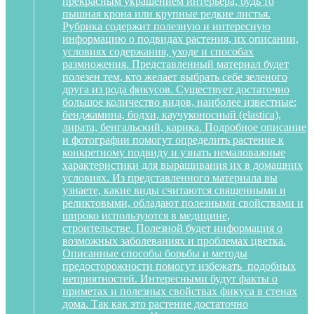
прекрасным украшением интерьера, будь то
пышная крона или крупные редкие листья.
Рубрика содержит полезную и интересную
информацию о подвидах растения, их описании,
условиях содержания, уходе и способах
размножения. Представленный материал будет
полезен тем, кто желает выбрать себе зеленого
друга из рода фикусов. Существует достаточно
большое количество видов, наиболее известные:
бенджамина, бодхи, каучуконосный (elastica),
лирата, бенгальский, карика. Подробное описание
и фотографии помогут определить растение к
конкретному подвиду и узнать немаловажные
характеристики для выращивания их в домашних
условиях. Из представленного материала вы
узнаете, какие виды считаются священными и
реликтовыми, обладают полезными свойствами и
широко используются в медицине,
строительстве. Полезной будет информация о
возможных заболеваниях и проблемах цветка.
Описанные способы борьбы и методы
предосторожности помогут избежать подобных
неприятностей. Интересными будут факты о
приметах и полезных свойствах фикуса в стенах
дома. Так как это растение достаточно