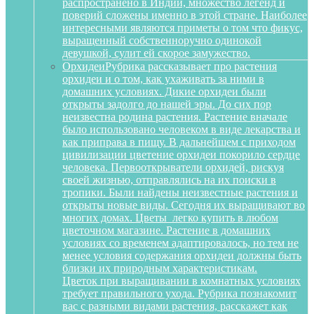
распространено в Индии, множество легенд и
поверий сложены именно в этой стране. Наиболее
интересными являются приметы о том что фикус,
выращенный собственноручно одинокой
девушкой, сулит ей скорое замужество.
Орхидеи
Рубрика рассказывает про растения
орхидеи и о том, как ухаживать за ними в
домашних условиях. Дикие орхидеи были
открыты задолго до нашей эры. До сих пор
неизвестна родина растения. Растение вначале
было использовано человеком в виде лекарства и
как приправа в пищу. В дальнейшем с приходом
цивилизации цветение орхидеи покорило сердце
человека. Первооткрыватели орхидей, рискуя
своей жизнью, отправлялись на их поиски в
тропики. Были найдены неизвестные растения и
открыты новые виды. Сегодня их выращивают во
многих домах. Цветы легко купить в любом
цветочном магазине. Растение в домашних
условиях со временем адаптировалось, но тем не
менее условия содержания орхидеи должны быть
близки их природным характеристикам.
Цветок при выращивании в комнатных условиях
требует правильного ухода. Рубрика познакомит
вас с разными видами растения, расскажет как