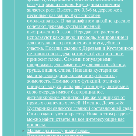
растут прямо из корня. Еще одним отличием
является рост. Высота его 0,5-6 м, дерево же в
несколько раз выше. Куст способен
омолаживаться. В ландшафтном дизайне красиво
сочетают деревья, кусты и зеленый
выстриженный газон. Нередко эти растения
используют как живую изгородь, зонирование и
для визуального расширения приусадебного
участка. Посадка садовых Деревьев и Кустарников
не только носит декоративную функцию, но и
приносит плоды. Самыми популярными
плодовыми деревьями в саду являются: яблоня,
груша, вишня, слива. Названия кустарника:
малина, смородина, крыжовник, облепиха,
жимолость. Помимо этих функций, отлично
очищают воздух, испаряя фитонциды, которые в
свою очередь имеют бактерицидное,
антимикробное свойство. Так же защищают от
прямых солнечных лучей. Именно, Деревья &
Кустарники являются главной составляющей сада.
Они создают уют и красоту. Ниже в этом разделе
можно найти ответы на все интересующие вас
вопросы.
Малые архитектурные формы