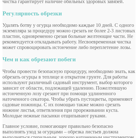
чистка гарантирует наличие обильных здоровых завязей.
Регулярность обрезки
Удалять ботву у огурца необходимо каждые 10 дней. С одного
экземпляра за процедуру можно срезать не более 2-3 листовых
пластин, одновременно срезая больные желтеющие части. Не
рекомендуется откладывать работу. Несвоевременная чистка
может спровоцировать истончение либо переплетение лозы.
Чем и как обрезают побеги
Чтобы провести безопасную процедуру, необходимо знать, как
обрезать огурцы в теплице и открытом грунте. Для работы
используют различный садовый инструмент, выбор которого
зависит от области, подлежащей удалению. Пожелтевшую
истонченную лозу срезают при помощи удлиненного
наточенного секатора. Чтобы убрать пустоцветы, применяют
садовые ножницы. С их помощью также можно срезать
нижние листья, ответвления при прореживании куста.
Молодые нежные пасынки отщипывают руками.
Главное условие, помогающее правильно безопасно
выполнять уход за огурцами – обрезка листьев должна
выполняться стерильным, хорошо наточенным инструментом.