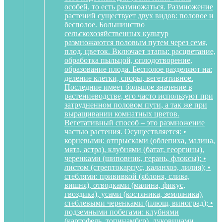
особей, то есть размножаться. Размножение
растений существует двух видов: половое и
бесполое. Большинство
сельскохозяйственных культур
размножаются половым путем через семя,
плод, цветок. Включает этапы: расцветание,
обработка пыльцой, оплодотворение,
образование плода. Бесполое разделяют на:
деление клетки, споры, вегетативное.
Последние имеет большое значение в
растениеводстве, его часто используют при
затрудненном половом пути, а так же при
выращивании комнатных цветов.
Вегетативный способ – это размножение
частью растения. Осуществляется: •
корневыми: отпрысками (облепиха, малина,
мята, астра), клубнями (батат, георгины),
черенками (шиповник, герань, флоксы); •
листом (стрептокарпус, каланхоэ, лилия); •
стеблями: прививкой (яблоня, слива,
вишня), отводками (малина, фикус,
гвоздика), усами (костяника, земляника),
стеблевыми черенками (плющ, виноград); •
подземными побегами: клубнями
(картофель, топинамбур), луковицами