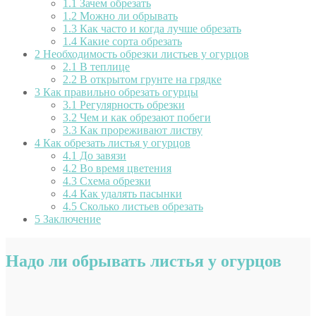
1.1
Зачем обрезать
1.2
Можно ли обрывать
1.3
Как часто и когда лучше обрезать
1.4
Какие сорта обрезать
2
Необходимость обрезки листьев у огурцов
2.1
В теплице
2.2
В открытом грунте на грядке
3
Как правильно обрезать огурцы
3.1
Регулярность обрезки
3.2
Чем и как обрезают побеги
3.3
Как прореживают листву
4
Как обрезать листья у огурцов
4.1
До завязи
4.2
Во время цветения
4.3
Схема обрезки
4.4
Как удалять пасынки
4.5
Сколько листьев обрезать
5
Заключение
Надо ли обрывать листья у огурцов