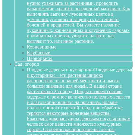
нужно ухаживать за растениями, проводить
размножение, хранить посадочный материал. Как
выполнять выгонку луковичных цветов в
домашних условиях и защищать растения от
болезней и вредителей. Вы узнаете название
луковичных, корневищных и клубневых садовых
и комнатных цветов, увидите на фото, как
выглядит то, или иное растение.
Корневищные
Клубневые
Первоцветы
Сад, огород
Плодовые деревья и кустарники
Плодовые деревья
и кустарники – эти растения широко
распространены в нашей местности и имеют
большой значение для людей. В нашей стране
растет около 25 пород. Плоды в своем составе
содержат огромное количество полезных веществ
и благотворно влияют на организм. Больше
пользы приносит свежий плод, при обработке
теряются некоторые полезные вещества.
Благодаря дикорастущим деревьям и кустарникам
человек смог вывести множество культурных
сортов. Особенно распространены: лесная
земляника, дикая яблоня, рябина, шиповник,