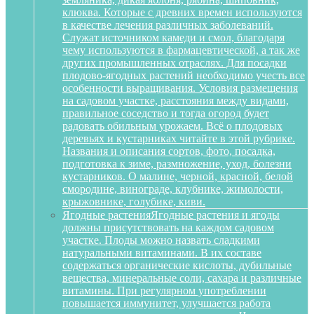
клюква. Которые с древних времен используются
в качестве лечения различных заболеваний.
Служат источником камеди и смол, благодаря
чему используются в фармацевтической, а так же
других промышленных отраслях. Для посадки
плодово-ягодных растений необходимо учесть все
особенности выращивания. Условия размещения
на садовом участке, расстояния между видами,
правильное соседство и тогда огород будет
радовать обильным урожаем. Всё о плодовых
деревьях и кустарниках читайте в этой рубрике.
Названия и описания сортов, фото, посадка,
подготовка к зиме, размножение, уход, болезни
кустарников. О малине, черной, красной, белой
смородине, винограде, клубнике, жимолости,
крыжовнике, голубике, киви.
Ягодные растения
Ягодные растения и ягоды
должны присутствовать на каждом садовом
участке. Плоды можно назвать сладкими
натуральными витаминами. В их составе
содержаться органические кислоты, дубильные
вещества, минеральные соли, сахара и различные
витамины. При регулярном употреблении
повышается иммунитет, улучшается работа