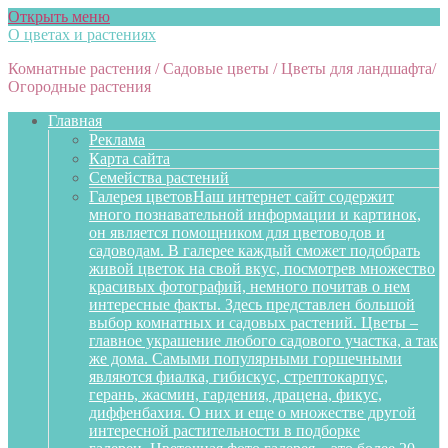
Открыть меню
О цветах и растениях
Комнатные растения / Садовые цветы / Цветы для ландшафта/
Огородные растения
Главная
Реклама
Карта сайта
Семейства растений
Галерея цветов
Наш интернет сайт содержит
много познавательной информации и картинок,
он является помощником для цветоводов и
садоводам. В галерее каждый сможет подобрать
живой цветок на свой вкус, посмотрев множество
красивых фотографий, немного почитав о нем
интересные факты. Здесь представлен большой
выбор комнатных и садовых растений. Цветы –
главное украшение любого садового участка, а так
же дома. Самыми популярными горшечными
являются фиалка, гибискус, стрептокарпус,
герань, жасмин, гардения, драцена, фикус,
диффенбахия. О них и еще о множестве другой
интересной растительности в подборке