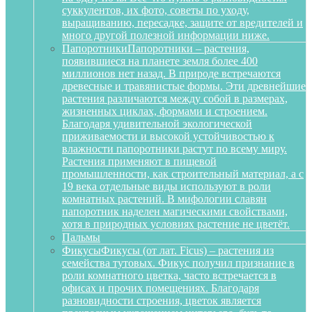
суккулентов, их фото, советы по уходу,
выращиванию, пересадке, защите от вредителей и
много другой полезной информации ниже.
Папоротники
Папоротники – растения,
появившиеся на планете земля более 400
миллионов нет назад. В природе встречаются
древесные и травянистые формы. Эти древнейшие
растения различаются между собой в размерах,
жизненных циклах, формами и строением.
Благодаря удивительной экологической
приживаемости и высокой устойчивостью к
влажности папоротники растут по всему миру.
Растения применяют в пищевой
промышленности, как строительный материал, а с
19 века отдельные виды используют в роли
комнатных растений. В мифологии славян
папоротник наделен магическими свойствами,
хотя в природных условиях растение не цветёт.
Пальмы
Фикусы
Фикусы (от лат. Ficus) – растения из
семейства тутовых. Фикус получил признание в
роли комнатного цветка, часто встречается в
офисах и прочих помещениях. Благодаря
разновидности строения, цветок является