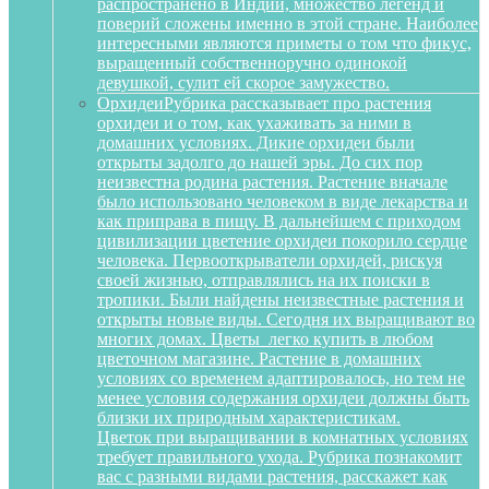
распространено в Индии, множество легенд и
поверий сложены именно в этой стране. Наиболее
интересными являются приметы о том что фикус,
выращенный собственноручно одинокой
девушкой, сулит ей скорое замужество.
Орхидеи
Рубрика рассказывает про растения
орхидеи и о том, как ухаживать за ними в
домашних условиях. Дикие орхидеи были
открыты задолго до нашей эры. До сих пор
неизвестна родина растения. Растение вначале
было использовано человеком в виде лекарства и
как приправа в пищу. В дальнейшем с приходом
цивилизации цветение орхидеи покорило сердце
человека. Первооткрыватели орхидей, рискуя
своей жизнью, отправлялись на их поиски в
тропики. Были найдены неизвестные растения и
открыты новые виды. Сегодня их выращивают во
многих домах. Цветы легко купить в любом
цветочном магазине. Растение в домашних
условиях со временем адаптировалось, но тем не
менее условия содержания орхидеи должны быть
близки их природным характеристикам.
Цветок при выращивании в комнатных условиях
требует правильного ухода. Рубрика познакомит
вас с разными видами растения, расскажет как