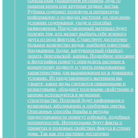
прекрасным украшением интерьера, будь то
пышная крона или крупные редкие листья.
Рубрика содержит полезную и интересную
информацию о подвидах растения, их описании,
условиях содержания, уходе и способах
размножения. Представленный материал будет
полезен тем, кто желает выбрать себе зеленого
друга из рода фикусов. Существует достаточно
большое количество видов, наиболее известные:
бенджамина, бодхи, каучуконосный (elastica),
лирата, бенгальский, карика. Подробное описание
и фотографии помогут определить растение к
конкретному подвиду и узнать немаловажные
характеристики для выращивания их в домашних
условиях. Из представленного материала вы
узнаете, какие виды считаются священными и
реликтовыми, обладают полезными свойствами и
широко используются в медицине,
строительстве. Полезной будет информация о
возможных заболеваниях и проблемах цветка.
Описанные способы борьбы и методы
предосторожности помогут избежать подобных
неприятностей. Интересными будут факты о
приметах и полезных свойствах фикуса в стенах
дома. Так как это растение достаточно