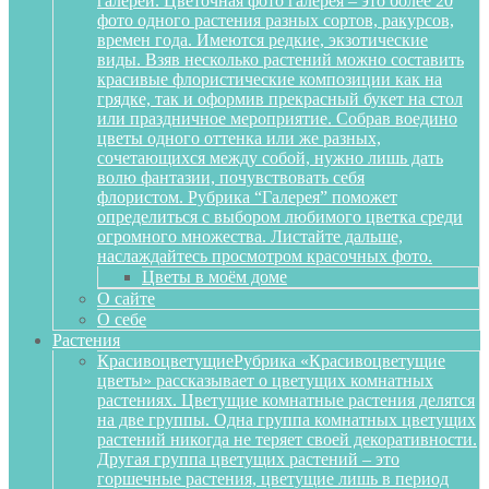
галереи. Цветочная фото галерея – это более 20
фото одного растения разных сортов, ракурсов,
времен года. Имеются редкие, экзотические
виды. Взяв несколько растений можно составить
красивые флористические композиции как на
грядке, так и оформив прекрасный букет на стол
или праздничное мероприятие. Собрав воедино
цветы одного оттенка или же разных,
сочетающихся между собой, нужно лишь дать
волю фантазии, почувствовать себя
флористом. Рубрика “Галерея” поможет
определиться с выбором любимого цветка среди
огромного множества. Листайте дальше,
наслаждайтесь просмотром красочных фото.
Цветы в моём доме
О сайте
О себе
Растения
Красивоцветущие
Рубрика «Красивоцветущие
цветы» рассказывает о цветущих комнатных
растениях. Цветущие комнатные растения делятся
на две группы. Одна группа комнатных цветущих
растений никогда не теряет своей декоративности.
Другая группа цветущих растений – это
горшечные растения, цветущие лишь в период