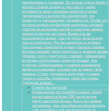
придирчивы к условиям. Их нельзя садить более 3
летних сезонов подряд в одно место, иначе
истощается запас полезных веществ в почве,
увеличивается количество вредителей, что
приводит к уменьшению урожайности. Чтобы это
не происходило необходимо разделить садовый
участок на несколько частей и ежегодно менять
разные культуры местами. Важно так же
расположить овощи, там где тепло, ведь холода
они не переносят. Что бы защитить от ночных
прохладных температур нужно убирать сорняки,
которые мешают земле нагреться в дневное время.
Помимо этого существуют сорняки, забирающие
из почвы питательных веществ больше, чем
культура. Обязательным условием выращивая
является подкормка, которая так же имеет свои
правила. Стоит учитывать погодные условия,
сроки и способы удобрения, свойства почвы.
Соблюдая режим…
Семейства растений
Размножение растений
На планете Земля
насчитывается более 500 тысяч видов
представителей флоры. Как и все живые
организмы, они способны воспроизводить
себе подобных для увеличения числа