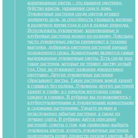
корневищные цветы – это пышное цветение,
буйство красок, украшение сада и дома.
Луковичные растения среди цветов играют
значимую роль, за способность украшать жилище
в различное время года и сад в разные периоды.
Использовать луковичные, корневищные и
клубневые растения можно по-разному. Довольно
часто луковичные цветы применяют в технике
выгонки, добиваясь цветения растений раньше
положенного срока. Комнатными являются самые
выдержанные луковичные цветы. Есть среди них
такие растения, которые не теряют листву целый
год. Они заслуживают названия декоративно
цветущие. Другие луковичные растения
сбрасывают листья. Такие растения зимой хранят
в горшках без полива. Луковицы других растений
хранят в торфе, а с началом вегетации снова
сажают в горшки. В рубрике вы познакомитесь с
клубнелуковичными и луковичными комнатными
и садовыми растениями. Узнаете редкие и
незаслуженно забытые растения, а также их
лучшие сорта. В рубрике даётся описание
растений, советы о том, как правильно выбрать
луковицы цветов, купить луковичные растения,
подготовить почву, провести посадку цветов. Как