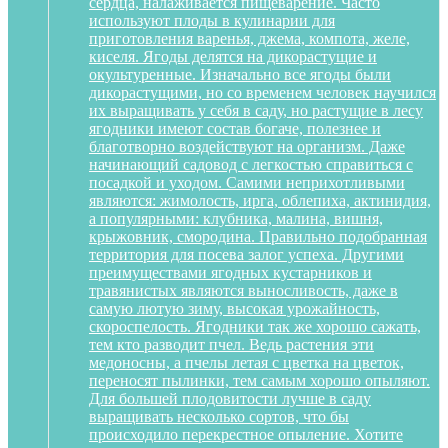
сердца, налаживается пищеварение. Часто
используют плоды в кулинарии для
приготовления варенья, джема, компота, желе,
киселя. Ягоды делятся на дикорастущие и
окультуренные. Изначально все ягоды были
дикорастущими, но со временем человек научился
их выращивать у себя в саду, но растущие в лесу
ягодники имеют состав богаче, полезнее и
благотворно воздействуют на организм. Даже
начинающий садовод с легкостью справиться с
посадкой и уходом. Самими неприхотливыми
являются: жимолость, ирга, облепиха, актинидия,
а популярными: клубника, малина, вишня,
крыжовник, смородина. Правильно подобранная
территория для посева залог успеха. Другими
преимуществами ягодных кустарников и
травянистых являются выносливость, даже в
самую лютую зиму, высокая урожайность,
скороспелость. Ягодники так же хорошо сажать,
тем кто разводит пчел. Ведь растения эти
медоносны, а пчелы летая с цветка на цветок,
переносят пылинки, тем самым хорошо опыляют.
Для большей плодовитости лучше в саду
выращивать несколько сортов, что бы
происходило перекрестное опыление. Хотите