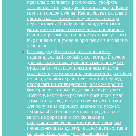
правильно поливать, размножать, удобрять
эти цветы. Что делать, если корни сохнут. Какой
грунт и горшок нужны. Как выбрать правильно
цветок в магазине при покупке. Как и когда
пересаживать. В рубрике вы увидите красивые
фото, узнаете много интересного и полезного.
Советы и рекомендации в постах помогут вам в
выращивании и уходе за орхидеями в домашних
условиях.
Особый уход
Любой вид растения имеет
индивидуальный особый уход, который нужно
учитывать при выращивании семян, посадке в
открытый грунт, размножении различными
способами, ухаживании в разные сезоны, графике
полива, условиях хранения в зимний период,
профилактике от вредителей, а так же прочих
факторов от которых будет зависеть результат.
Поэтому, как только растение появилось у вас
дома или на грядке нужно изучить его правила
для получения хорошего цветения и урожая.
Рубрика «Особенности ухода» предоставляет
много информации о сотнях видов и
представителей флоры: цветочных, овощных,
плодово-ягодных культур, как комнатных, так и
садовых. Овощные культуры особенно