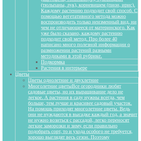
(тюльпаны, лук), корневищем (пион, ирис).
Каждому растению подходит свой способ. С
помощью вегетативного метода можно
воспроизводить только неизменный вид, ни
чем не отличающееся от материнского. Как
уже было сказано, каждому растению
подходит свой метод. Про более 40
написано много полезной информации о
размножении растений разными
методиками в этой рубрике.
Подкормка
Растения в интерьере
Цветы
Цветы однолетние и двухлетние
Многолетние цветы
Все огородники любят
садовые цветы, но их выращивание дело не
легкое. А растения в саду нужны всегда, чем
больше, тем лучше и красивее садовый участок.
На помощь приходят многолетние цветы. Ведь
они не нуждаются в высадке каждый год, а значит
не нужно возиться с рассадой, легко переносят
легкие заморозки и зиму, если правильно
подобрать сорт, то и ухода особого не требуется,
хорошо выглядят весь сезон. Поэтому