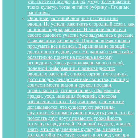
узнать все о посадке, видах, уходе, размножении
таких культур, тогда читайте рубрику «Ягодные
растения».
Овощные растения
Овощные растения или
овощи. Не успели закончить огородный сезон, как
он вновь подкрадывается. И многие любители
своего садового участка уже задумались о рассаде,
а так же посадке овощей. Пришло время хорошо
продумать все нюансы. Выращивание овощей –
достаточно трудное дело. Но данный раздел сайта
обязательно придет на помощь каждому
огороднику. Здесь расположено много новой,
полезной информации: о разновидностях
овощных растений, список сортов, их отличия,
фото плодов, лекарственные свойства, таблицы
совместимости видов и сроков посадки,
правильная подготовка почвы, оформление
грядки, уход, названия болезней, способы
избавления от них. Так, например, не многие
догадываются, что существуют растения-
спутники. Которые нужно посадить рядов, что бы
помогать друг другу повысить урожайность,
отпугнуть вредителей. Хороший садовод должен
знать, что определенные культуры, а именно
холодостойкие следует сажать в огород уже при