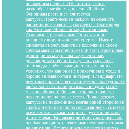
не имением первых. Имеют интересные
разнообразные формы, красивый облик.
Основным растением считаются
кактусы. Практически в каждом из семейств
растений встречаются суккуленты. Такие виды
как Аизовые, Молочайные, Ластовневые,
Агавовые, Толстянковые. Они схожи по
внешнему виду и корневой системе. Имеют
синеватый налет, защитные колючки на своем
сочном мясистом стебле. Различают шаровидные,
цилиндрические, овальные, членистые,
дисковидные стебли. Кактусы и суккуленты
цветоводы любят выращивать в домашних
условиях , так как они не прихотливы в уходе и
хорошо вписываются в интерьер и ландшафт. Но
некоторые правила все таки нужно соблюдать. Не
любят частый полив (оптимально один раз в 3
месяца, обильно), большие горшки и частую
перестановку на новые места. Лучше держать
кактусы на подоконнике всегда одной стороной к
солнцу. Часто их используют дизайнеры, создавая
все возможные композиции с другими цветами
или камнями. Во время цветения у каждого свои
необычные цветки, некоторые появляются только
на одну ночь. Все что нужно о разновидностях