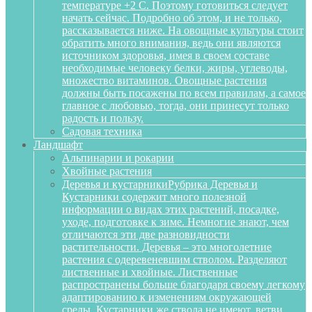
температуре +2 С. Поэтому готовиться следует
начать сейчас. Подробно об этом, и не только,
рассказывается ниже. На овощные культуры стоит
обратить много внимания, ведь они являются
источником здоровья, имея в своем составе
необходимые человеку белки, жиры, углеводы,
множество витаминов. Овощные растения
должны быть посажены по всем правилам, а самое
главное с любовью, тогда, они принесут только
радость и пользу.
Садовая техника
Ландшафт
Альпинарии и рокарии
Хвойные растения
Деревья и кустарники
Рубрика Деревья и
Кустарники содержит много полезной
информации о видах этих растений, посадке,
уходе, подготовке к зиме. Немногие знают, чем
отличаются эти две разновидности
растительности. Деревья – это многолетние
растения с одеревеневшим стволом. Разделяют
лиственные и хвойные. Лиственные
распространены больше благодаря своему легкому
адаптированию к изменениям окружающей
среды. Кустарники же ствола не имеют, ветви