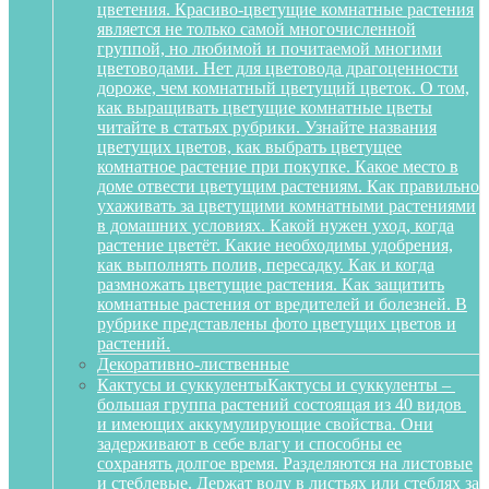
цветения. Красиво-цветущие комнатные растения
является не только самой многочисленной
группой, но любимой и почитаемой многими
цветоводами. Нет для цветовода драгоценности
дороже, чем комнатный цветущий цветок. О том,
как выращивать цветущие комнатные цветы
читайте в статьях рубрики. Узнайте названия
цветущих цветов, как выбрать цветущее
комнатное растение при покупке. Какое место в
доме отвести цветущим растениям. Как правильно
ухаживать за цветущими комнатными растениями
в домашних условиях. Какой нужен уход, когда
растение цветёт. Какие необходимы удобрения,
как выполнять полив, пересадку. Как и когда
размножать цветущие растения. Как защитить
комнатные растения от вредителей и болезней. В
рубрике представлены фото цветущих цветов и
растений.
Декоративно-лиственные
Кактусы и суккуленты
Кактусы и суккуленты –
большая группа растений состоящая из 40 видов
и имеющих аккумулирующие свойства. Они
задерживают в себе влагу и способны ее
сохранять долгое время. Разделяются на листовые
и стеблевые. Держат воду в листьях или стеблях за