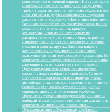
многолетники отличный вариант. Но существуют
некоторые правила при посадке и уходе. Одни
требуют укрытие, другие прекрасно обходятся без
него. Об этом и других особенностях подробно
рассказывается в рубрике «Цветы многолетние».
Все о самых популярных, таких как: розы, пионы,
ромашки, тюльпаны, лилии, крокусы,
хризантемы, а так же об интересных не
распространенных растениях: агератум, рябчик
императорский, кореопсис, крокосмия, лиатрис,
немезия и многих других. Здесь вы найдете
каталог разных видов цветов с названиями,
красочные фото, интересующую информацию. Из
многолетников получаются красивейшие клумбы,
радующие глаз из года в год в теплое время.
Цветущих целое лето огромное множество,
каждый сможет выбрать на свой вкус. Самыми
неприхотливыми являются: кампанула, флокс,
английская роза, гипсофила метельчатая, лозинка.
Основной уход заключается в поливе, уборке
сорняков, цветущие обязательно удобрять.
Изучайте информацию представленную ниже и
выбирайте самые лучшие композиции для дачи из
многолетних цветов представленных…
Луковичные цветы
Луковичные, клубневые,