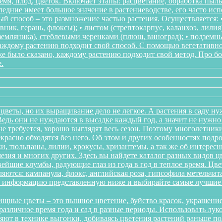
мя, плод, цветок. Включает этапы: расцветание, обработка пыл
следние имеет большое значение в растениеводстве, его часто ис
 способ – это размножение частью растения. Осуществляется: • 
ник, герань, флоксы); • листом (стрептокарпус, каланхоэ, лилия
, земляника), стеблевыми черенками (плющ, виноград); • подзем
Каждому растению подходит свой способ. С помощью вегетативн
же было сказано, каждому растению подходит свой метод. Про 
.
цветы, но их выращивание дело не легкое. А растения в саду ну
дь они не нуждаются в высадке каждый год, а значит не нужно в
о не требуется, хорошо выглядят весь сезон. Поэтому многолетн
красно обходятся без него. Об этом и других особенностях подр
и, тюльпаны, лилии, крокусы, хризантемы, а так же об интересн
мезия и многих других. Здесь вы найдете каталог разных видов 
йшие клумбы, радующие глаз из года в год в теплое время. Цв
ются: кампанула, флокс, английская роза, гипсофила метельчата
те информацию представленную ниже и выбирайте самые лучшие 
щные цветы – это пышное цветение, буйство красок, украшение
различное время года и сад в разные периоды. Использовать л
няют в технике выгонки, добиваясь цветения растений раньше 