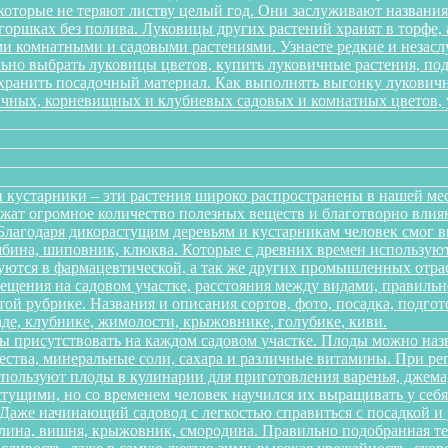
 которые не теряют листву целый год. Они заслуживают названи
 горшках без полива. Луковицы других растений хранят в торфе, 
 комнатными и садовыми растениями. Узнаете редкие и незаслу
ильно выбрать луковицы цветов, купить луковичные растения, по
 хранить посадочный материал. Как выполнять выгонку лукович
ичных, корневищных и клубневых садовых и комнатных цветов, ув
 кустарники – эти растения широко распространены в нашей ме
ержат огромное количество полезных веществ и благотворно вли
 Благодаря дикорастущим деревьям и кустарникам человек смог 
рябина, шиповник, клюква. Которые с древних времен использую
зуются в фармацевтической, а так же других промышленных отра
ещения на садовом участке, расстояния между видами, правильно
той рубрике. Названия и описания сортов, фото, посадка, подгот
аде, клубнике, жимолости, крыжовнике, голубике, киви.
ы присутствовать на каждом садовом участке. Плоды можно наз
ества, минеральные соли, сахара и различные витамины. При р
спользуют плоды в кулинарии для приготовления варенья, джема,
тущими, но со временем человек научился их выращивать у себя в
. Даже начинающий садовод с легкостью справиться с посадкой 
алина, вишня, крыжовник, смородина. Правильно подобранная т