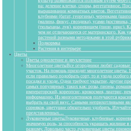
культур размножаются половым путем через се
на: деление клетки, споры, вегетативное. По
выращивании комнатных цветов. Вегетативный
клубнями (батат, георгины), черенками (шипов
(малина, фикус, гвоздика), усами (костяника
(тюльпаны, лук), корневищем (пион, ирис). 
чем не отличающееся от материнского. Как у
растений разными методиками в этой рубрике
Подкормка
Растения в интерьере
Цветы
Цветы однолетние и двухлетние
Многолетние цветы
Все огородники любят садовые 
участок. На помощь приходят многолетние цветы. Ве
если правильно подобрать сорт, то и ухода особог
посадке и уходе. Одни требуют укрытие, другие пре
самых популярных, таких как: розы, пионы, ромашк
императорский, кореопсис, крокосмия, лиатрис, не
информацию. Из многолетников получаются красиве
выбрать на свой вкус. Самыми неприхотливыми явля
сорняков, цветущие обязательно удобрять. Изучай
представленных…
Луковичные цветы
Луковичные, клубневые, корневи
значимую роль, за способность украшать жилище в 
разному. Довольно часто луковичные цветы приме