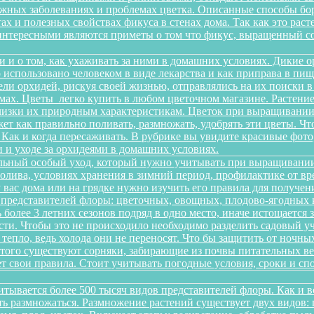
можных заболеваниях и проблемах цветка. Описанные способы б
х и полезных свойствах фикуса в стенах дома. Так как это рас
интересными являются приметы о том что фикус, выращенный со
и и о том, как ухаживать за ними в домашних условиях. Дикие 
о использовано человеком в виде лекарства и как приправа в п
ели орхидей, рискуя своей жизнью, отправлялись на их поиски 
ах. Цветы легко купить в любом цветочном магазине. Растение 
изки их природным характеристикам. Цветок при выращивании 
ет как правильно поливать, размножать, удобрять эти цветы. Чт
 Как и когда пересаживать. В рубрике вы увидите красивые фото
 и уходе за орхидеями в домашних условиях.
льный особый уход, который нужно учитывать при выращивании
олива, условиях хранения в зимний период, профилактике от вре
 у вас дома или на грядке нужно изучить его правила для получ
 представителей флоры: цветочных, овощных, плодово-ягодных к
более 3 летних сезонов подряд в одно место, иначе истощается 
и. Чтобы это не происходило необходимо разделить садовый уча
 тепло, ведь холода они не переносят. Что бы защитить от ночн
этого существуют сорняки, забирающие из почвы питательных ве
еет свои правила. Стоит учитывать погодные условия, сроки и 
итывается более 500 тысяч видов представителей флоры. Как и 
сть размножаться. Размножение растений существует двух видов: