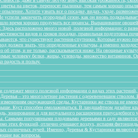
ливость, даже в самую лютую зиму, высокая урожайность, скоро
 с цветка на цветок, переносят пылинки, тем самым хорошо опы
 опыление. Хотите узнать все о посадке, видах, уходе, размноже
 успели закончить огородный сезон, как он вновь подкрадывает
ришло время хорошо продумать все нюансы. Выращивание овощей 
. Здесь расположено много новой, полезной информации: о разн
местимости видов и сроков посадки, правильная подготовка почв
дываются, что существуют растения-спутники. Которые нужно пос
од должен знать, что определенные культуры, а именно холодост
о об этом, и не только, рассказывается ниже. На овощные культ
одимые человеку белки, жиры, углеводы, множество витаминов. 
о радость и пользу.
и содержит много полезной информации о видах этих растений, п
. Деревья – это многолетние растения с одеревеневшим стволом
 изменениям окружающей среды. Кустарники же ствола не имеют,
аз выше. Куст способен омолаживаться. В ландшафтном дизайне к
дь, зонирование и для визуального расширения приусадебного у
. Самыми популярными плодовыми деревьями в саду являются: я
мо этих функций, отлично очищают воздух, испаряя фитонциды
ых солнечных лучей. Именно, Деревья & Кустарники являются г
ующие вас вопросы.