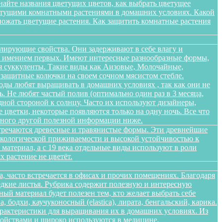
найте названия цветущих цветов, как выбрать цветущее
цветущими комнатными растениями в домашних условиях. Какой
множать цветущие растения. Как защитить комнатные растения
лирующие свойства. Они задерживают в себе влагу и
 не имением первых. Имеют интересные разнообразные формы,
я суккуленты. Такие виды как Аизовые, Молочайные,
 защитные колючки на своем сочном мясистом стебле.
оды любят выращивать в домашних условиях , так как они не
. Не любят частый полив (оптимально один раз в 3 месяца,
дной стороной к солнцу. Часто их используют дизайнеры,
цветки, некоторые появляются только на одну ночь. Все что
 много другой полезной информации ниже.
стречаются древесные и травянистые формы. Эти древнейшие
 экологической приживаемости и высокой устойчивостью к
атериал, а с 19 века отдельные виды используют в роли
 растение не цветёт.
а, часто встречается в офисах и прочих помещениях. Благодаря
едкие листья. Рубрика содержит полезную и интересную
ый материал будет полезен тем, кто желает выбрать себе
бодхи, каучуконосный (elastica), лирата, бенгальский, карика.
арактеристики для выращивания их в домашних условиях. Из
войствами и широко используются в медицине,