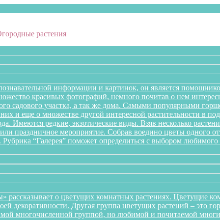
Огородные растения
познавательной информации и картинок, он является помощнико
множество красивых фотографий, немного почитав о нем интере
го садового участка, а так же дома. Самыми популярными горше
них и еще о множестве другой интересной растительности в подб
года. Имеются редкие, экзотические виды. Взяв несколько раст
л или праздничное мероприятие. Собрав воедино цветы одного 
. Рубрика “Галерея” поможет определиться с выбором любимого 
» рассказывает о цветущих комнатных растениях. Цветущие ком
оей декоративности. Другая группа цветущих растений – это го
самой многочисленной группой, но любимой и почитаемой многи