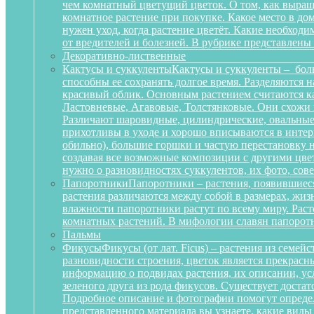
чем комнатный цветущий цветок. О том, как выращ
комнатное растение при покупке. Какое место в д
нужен уход, когда растение цветёт. Какие необход
от вредителей и болезней. В рубрике представлены
Декоративно-лиственные
Кактусы и суккуленты
Кактусы и суккуленты – бол
способны ее сохранять долгое время. Разделяются 
красивый облик. Основным растением считаются ка
Ластовневые, Агавовые, Толстянковые. Они схожи 
Различают шаровидные, цилиндрические, овальные,
прихотливы в уходе и хорошо вписываются в интерь
обильно), большие горшки и частую перестановку н
создавая все возможные композиции с другими цвет
нужно о разновидностях суккулентов, их фото, сов
Папоротники
Папоротники – растения, появившиеся
растения различаются между собой в размерах, жи
влажности папоротники растут по всему миру. Рас
комнатных растений. В мифологии славян папоротн
Пальмы
Фикусы
Фикусы (от лат. Ficus) – растения из семе
разновидности строения, цветок является прекрас
информацию о подвидах растения, их описании, усл
зеленого друга из рода фикусов. Существует достат
Подробное описание и фотографии помогут определ
представленного материала вы узнаете, какие вид