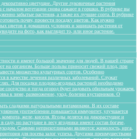
я декоративно цветущие. Другие луковичные растения
а с началом вегетации снова сажают в горшки. В рубрике вы
женно забытые растения, а также их лучшие сорта. В рубрике
дготовить почву, провести посадку цветов. Как нужно
ных цветов в домашних условиях и защищать растения от
идите на фото, как выглядит то, или иное растение.
стности и имеют большой значение для людей. В нашей стране
яют на организм. Больше пользы приносит свежий плод, при
вывести множество культурных сортов. Особенно
тся в качестве лечения различных заболеваний. Служат
слях. Для посадки плодово-ягодных растений необходимо
е соседство и тогда огород будет радовать обильным урожаем.
овка к зиме, размножение, уход, болезни кустарников. О
вать сладкими натуральными витаминами. В их составе
егулярном употреблении повышается иммунитет, улучшается
 компота, желе, киселя. Ягоды делятся на дикорастущие и
 саду, но растущие в лесу ягодники имеют состав богаче,
и уходом. Самими неприхотливыми являются: жимолость, ирга,
ерритория для посева залог успеха. Другими преимуществами