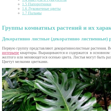
1.5
Папоротники
1.6
Луковичные цветы
1.7
Пальмы
Группы комнатных растений и их хара
Декоративно листные (декоративно лиственные) 
Первую группу представляют декоративнолистные растения. Ве
интерьере
квартиры. Выращиваются и содержатся в основном за
желтого или меняющегося осенью цвета. Листья могут быть р
Цветут мелкими цветками.