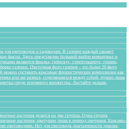
м для цветоводов и садоводам. В галерее каждый сможет
сные факты. Здесь представлен большой выбор комнатных и
чными являются фиалка, гибискус, стрептокарпус, герань,
орке галереи. Цветочная фото галерея – это более 20 фото
ений можно составить красивые флористические композиции как
оттенка или же разных, сочетающихся между собой, нужно лишь
цветка среди огромного множества. Листайте дальше,
натные растения делятся на две группы. Одна группа
ршечные растения, цветущие лишь в период цветения. Красиво-
ми цветоводами. Нет для цветовода драгоценности дороже,