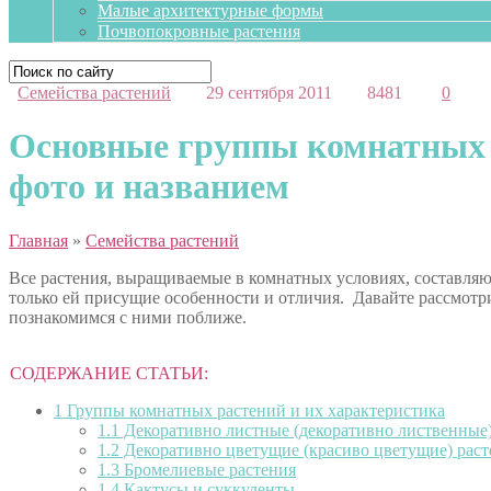
Малые архитектурные формы
Почвопокровные растения
Семейства растений
29 сентября 2011
8481
0
Основные группы комнатных р
фото и названием
Главная
»
Семейства растений
Все растения, выращиваемые в комнатных условиях, составляю
только ей присущие особенности и отличия. Давайте рассмотр
познакомимся с ними поближе.
СОДЕРЖАНИЕ СТАТЬИ:
1
Группы комнатных растений и их характеристика
1.1
Декоративно листные (декоративно лиственные)
1.2
Декоративно цветущие (красиво цветущие) раст
1.3
Бромелиевые растения
1.4
Кактусы и суккуленты