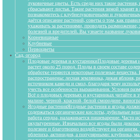
луковичные цветы. Есть среди них такие растения,
сбрасывают листья. Такие растения зимой хранят в
познакомитесь с клубнелуковичными и луковичными
даётся описание растений, советы о том, как прав
ухаживать за растениями, проводить размножение,
болезней и вредителей. Вы узнаете название луков
Корневищные
Клубневые
Первоцветы
Сад, огород
Плодовые деревья и кустарники
Плодовые деревья и
растет около 25 пород. Плоды в своем составе сод
обработке теряются некоторые полезные вещества.
распространены: лесная земляника, дикая яблоня, 
источником камеди и смол, благодаря чему исполь
учесть все особенности выращивания. Условия разм
Всё о плодовых деревьях и кустарниках читайте в э
малине, черной, красной, белой смородине, виногр
Ягодные растения
Ягодные растения и ягоды должн
содержаться органические кислоты, дубильные вещ
работа сердца, налаживается пищеварение. Часто и
окультуренные. Изначально все ягоды были дикорас
полезнее и благотворно воздействуют на организм
облепиха, актинидия, а популярными: клубника, м