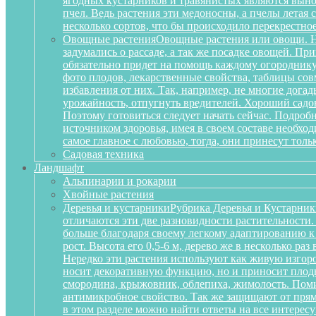
ягодных кустарников и травянистых являются вынос
пчел. Ведь растения эти медоносны, а пчелы летая
несколько сортов, что бы происходило перекрестное
Овощные растения
Овощные растения или овощи. Не
задумались о рассаде, а так же посадке овощей. П
обязательно придет на помощь каждому огороднику
фото плодов, лекарственные свойства, таблицы сов
избавления от них. Так, например, не многие дога
урожайность, отпугнуть вредителей. Хороший садов
Поэтому готовиться следует начать сейчас. Подробн
источником здоровья, имея в своем составе необх
самое главное с любовью, тогда, они принесут тольк
Садовая техника
Ландшафт
Альпинарии и рокарии
Хвойные растения
Деревья и кустарники
Рубрика Деревья и Кустарник
отличаются эти две разновидности растительности
больше благодаря своему легкому адаптированию к
рост. Высота его 0,5-6 м, дерево же в несколько р
Нередко эти растения используют как живую изгоро
носит декоративную функцию, но и приносит плоды
смородина, крыжовник, облепиха, жимолость. Поми
антимикробное свойство. Так же защищают от прям
в этом разделе можно найти ответы на все интерес