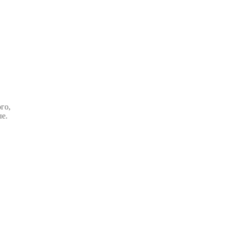
го,
ые.