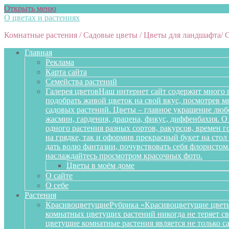
Открыть меню
О цветах и растениях
Комнатные растения / Садовые цветы / Цветы для ландшафта/ 
Главная
Реклама
Карта сайта
Семейства растений
Галерея цветов
Наш интернет сайт содержит много 
подобрать живой цветок на свой вкус, посмотрев 
садовых растений. Цветы – главное украшение любо
жасмин, гардения, драцена, фикус, диффенбахия. О 
одного растения разных сортов, ракурсов, времен 
на грядке, так и оформив прекрасный букет на сто
дать волю фантазии, почувствовать себя флористом
наслаждайтесь просмотром красочных фото.
Цветы в моём доме
О сайте
О себе
Растения
Красивоцветущие
Рубрика «Красивоцветущие цветы
комнатных цветущих растений никогда не теряет св
цветущие комнатные растения является не только 