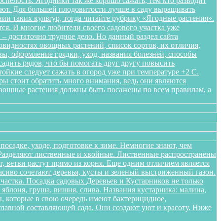
спелость. Ягодники так же хорошо сажать, тем кто разводит
ляют. Для большей плодовитости лучше в саду выращивать
нии таких культур, тогда читайте рубрику «Ягодные растения».
ся. И многие любители своего садового участка уже
– достаточно трудное дело. Но данный раздел сайта
овидностях овощных растений, список сортов, их отличия,
ы, оформление грядки, уход, названия болезней, способы
адить рядов, что бы помогать друг другу повысить
ойкие следует сажать в огород уже при температуре +2 С.
уры стоит обратить много внимания, ведь они являются
Овощные растения должны быть посажены по всем правилам, а
осадке, уходе, подготовке к зиме. Немногие знают, чем
. Разделяют лиственные и хвойные. Лиственные распространены
 ветви растут прямо из корня. Еще одним отличием является
расиво сочетают деревья, кусты и зеленый выстриженный газон.
частка. Посадка садовых Деревьев и Кустарников не только
блоня, груша, вишня, слива. Названия кустарника: малина,
, которые в свою очередь имеют бактерицидное,
лавной составляющей сада. Они создают уют и красоту. Ниже