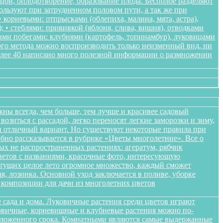
ьцой, оплодотворение, образование плода. Бесполое разделяют
пользуют при затрудненном половом пути, а так же при
корневыми: отпрысками (облепиха, малина, мята, астра),
); • стеблями: прививкой (яблоня, слива, вишня), отводками
ными побегами: клубнями (картофель, топинамбур), луковицами
ого метода можно воспроизводить только неизменный вид, ни
более 40 написано много полезной информации о размножении
жны всегда, чем больше, тем лучше и красивее садовый
озиться с рассадой, легко переносят легкие заморозки и зиму,
ики отличный вариант. Но существуют некоторые правила при
обно рассказывается в рубрике «Цветы многолетние». Все о
ых не распространенных растениях: агератум, рябчик
цветов с названиями, красочные фото, интересующую
етущих целое лето огромное множество, каждый сможет
я, лозинка. Основной уход заключается в поливе, уборке
композиции для дачи из многолетних цветов
 сада и дома. Луковичные растения среди цветов играют
уковичные, корневищные и клубневые растения можно по-
положенного срока. Комнатными являются самые выдержанные