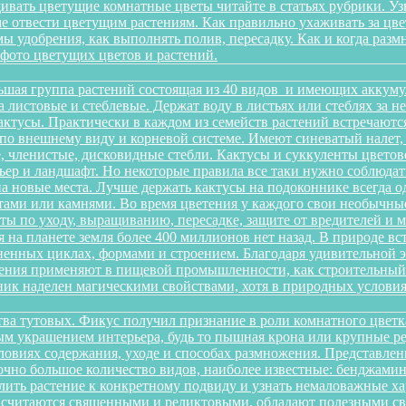
ивать цветущие комнатные цветы читайте в статьях рубрики. Уз
оме отвести цветущим растениям. Как правильно ухаживать за 
имы удобрения, как выполнять полив, пересадку. Как и когда раз
 фото цветущих цветов и растений.
ьшая группа растений состоящая из 40 видов и имеющих аккуму
на листовые и стеблевые. Держат воду в листьях или стеблях за
ктусы. Практически в каждом из семейств растений встречаютс
по внешнему виду и корневой системе. Имеют синеватый налет,
 членистые, дисковидные стебли. Кактусы и суккуленты цветов
ер и ландшафт. Но некоторые правила все таки нужно соблюдать
а новые места. Лучше держать кактусы на подоконнике всегда о
ами или камнями. Во время цветения у каждого свои необычные 
еты по уходу, выращиванию, пересадке, защите от вредителей и
 на планете земля более 400 миллионов нет назад. В природе в
зненных циклах, формами и строением. Благодаря удивительной
тения применяют в пищевой промышленности, как строительный м
ик наделен магическими свойствами, хотя в природных условиях
йства тутовых. Фикус получил признание в роли комнатного цветк
ным украшением интерьера, будь то пышная крона или крупные р
овиях содержания, уходе и способах размножения. Представленн
очно большое количество видов, наиболее известные: бенджамина, 
ить растение к конкретному подвиду и узнать немаловажные х
ы считаются священными и реликтовыми, обладают полезными с