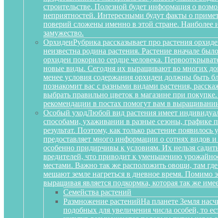
строительстве. Полезной будет информация о воз
неприятностей. Интересными будут факты о примета
поверий сложены именно в этой стране. Наиболее 
замужество.
Орхидеи
Рубрика рассказывает про растения орхиде
неизвестна родина растения. Растение вначале был
орхидеи покорило сердце человека. Первооткрыват
новые виды. Сегодня их выращивают во многих дом
менее условия содержания орхидеи должны быть бл
познакомит вас с разными видами растения, расскаж
выбрать правильно цветок в магазине при покупке.
рекомендации в постах помогут вам в выращивании
Особый уход
Любой вид растения имеет индивидуа
способами, ухаживании в разные сезоны, графике п
результат. Поэтому, как только растение появилось
предоставляет много информации о сотнях видов и
особенно придирчивы к условиям. Их нельзя садить 
вредителей, что приводит к уменьшению урожайност
местами. Важно так же расположить овощи, там где
мешают земле нагреться в дневное время. Помимо 
выращивая является подкормка, которая так же им
Семейства растений
Размножение растений
На планете Земля насч
подобных для увеличения числа особей, то е